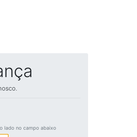
ança
nosco.
ao lado no campo abaixo