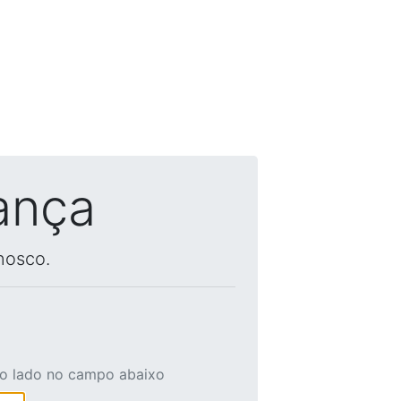
ança
nosco.
ao lado no campo abaixo